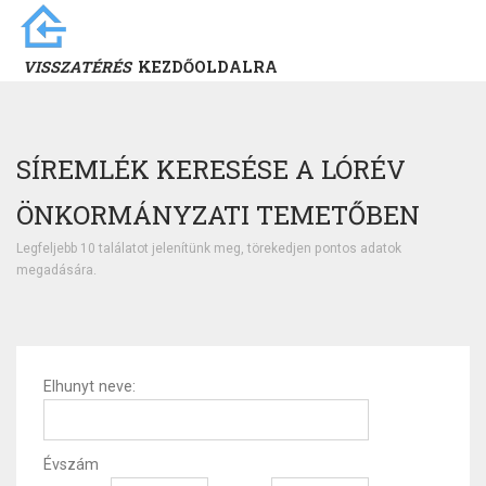
VISSZATÉRÉS
KEZDŐOLDALRA
SÍREMLÉK KERESÉSE A LÓRÉV
ÖNKORMÁNYZATI TEMETŐBEN
Legfeljebb 10 találatot jelenítünk meg, törekedjen pontos adatok
megadására.
Elhunyt neve:
Évszám