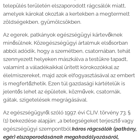
település területén elszaporodott rágcsálók miatt,
amelyek károkat okoztak a kertekben a megtermelt
zöldségekben, gyümölcsökben.
Az egerek, patkányok egészségügyi kártevőknek
minősülnek. Közegészségügyi ártalmuk elsősorban
abból adódik, hogy a szemétben, csatornában, tehát
szennyezett helyeken mászkálva a testükre tapadt,
valamint a váladékaikkal ürített kórokozókkal az
élelmiszereket, majd azok elfogyasztásával az embert
is megfertőzhetik. Ezen túl gazdasági kártételük is
jelentős lehet az épületek, közművek, csatornák,
gátak, szigetelések megrágásával.
Az egészségügyről szóló 1997. évi CLIV. törvény 73. §
(1) bekezdése alapján: „a betegségeket terjesztő vagy
egészségügyi szempontból
káros rágcsálók (patkány,
egér) elszaporodásának megakadályozásáról,