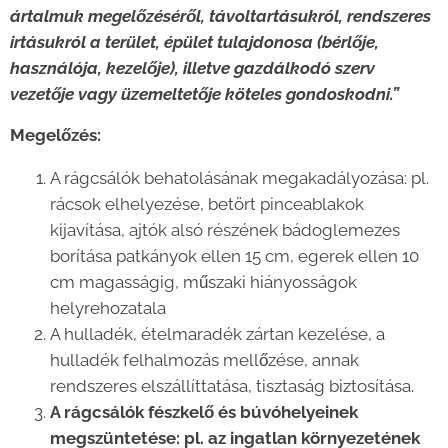
ártalmuk megelőzéséről, távoltartásukról, rendszeres
irtásukról a terület, épület tulajdonosa (bérlője,
használója, kezelője), illetve gazdálkodó szerv
vezetője vagy üzemeltetője köteles gondoskodni.”
Megelőzés:
A rágcsálók behatolásának megakadályozása: pl.
rácsok elhelyezése, betört pinceablakok
kijavítása, ajtók alsó részének bádoglemezes
borítása patkányok ellen 15 cm, egerek ellen 10
cm magasságig, műszaki hiányosságok
helyrehozatala
A hulladék, ételmaradék zártan kezelése, a
hulladék felhalmozás mellőzése, annak
rendszeres elszállíttatása, tisztaság biztosítása.
A rágcsálók fészkelő és búvóhelyeinek
megszüntetése: pl. az ingatlan környezetének