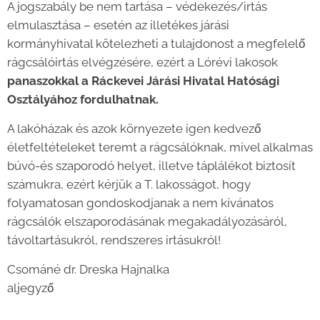
A jogszabály be nem tartása – védekezés/irtás
elmulasztása – esetén az illetékes járási
kormányhivatal kötelezheti a tulajdonost a megfelelő
rágcsálóirtás elvégzésére, ezért a Lórévi lakosok
panaszokkal a Ráckevei Járási Hivatal Hatósági
Osztályához fordulhatnak.
A lakóházak és azok környezete igen kedvező
életfeltételeket teremt a rágcsálóknak, mivel alkalmas
búvó-és szaporodó helyet, illetve táplálékot biztosít
számukra, ezért kérjük a T. lakosságot, hogy
folyamatosan gondoskodjanak a nem kívánatos
rágcsálók elszaporodásának megakadályozásáról,
távoltartásukról, rendszeres irtásukról!
Csománé dr. Dreska Hajnalka
aljegyző